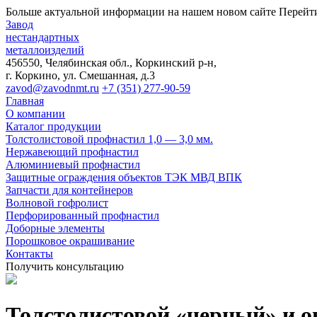
Больше актуальной информации на нашем новом сайте
Перейти
Завод
нестандартных
металлоизделий
456550, Челябинская обл., Коркинский р-н,
г. Коркино, ул. Смешанная, д.3
zavod@zavodnmt.ru
+7 (351) 277-90-59
Главная
О компании
Каталог продукции
Толстолистовой профнастил 1,0 — 3,0 мм.
Нержавеющий профнастил
Алюминиевый профнастил
Защитные ограждения объектов ТЭК МВД ВПК
Запчасти для контейнеров
Волновой гофролист
Перфорированный профнастил
Доборные элементы
Порошковое окрашивание
Контакты
Получить консультацию
Толстолистовой «черный» и 