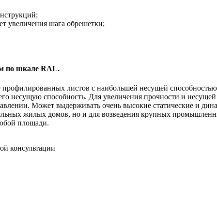
онструкций;
ет увеличения шага обрешетки;
м по шкале RAL.
е профилированных листов с наибольшей несущей способностью
 его несущую способность. Для увеличения прочности и несущей
авлении. Может выдерживать очень высокие статические и динам
альных жилых домов, но и для возведения крупных промышленн
любой площади.
ной консультации