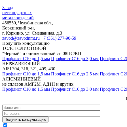
Завод
нестандартных
металлоизделий
456550, Челябинская обл.,
Коркинский р-н,
г. Коркино, ул. Смешанная, д.3
zavod@zavodnmt.ru
+7 (351) 277-90-59
Получить консультацию
ТОЛСТОЛИСТОВОЙ
"Черный" и оцинкованный ст. 08ПС/КП
Профлист С10 до 1,5 мм
Профлист С16 до 3,0 мм
Профлист С20
НЕРЖАВЕЮЩИЙ
AISI 304, 316, 321, 409, 430
Профлист С10 до 1,5 мм
Профлист С16 до 2,5 мм
Профлист С20
АЛЮМИНИЕВЫЙ
из сплавов АМГ2М, АД1Н и других
Профлист С10 до 1,5 мм
Профлист С16 до 3,0 мм
Профлист С20